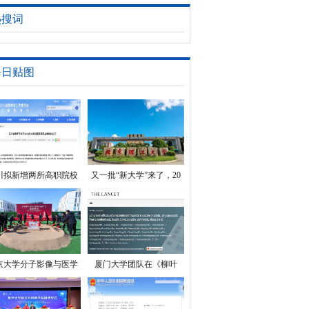
班
热搜词
每日贴图
川拟新增两所高职院校
又一批“新大学”来了，20
余所大学最快2024年招
生！
京大学分子影像与医学
厦门大学团队在《柳叶
疗探针创新平台启动建
刀》发表全球唯一戊肝疫
设
苗的10年有效性监测结