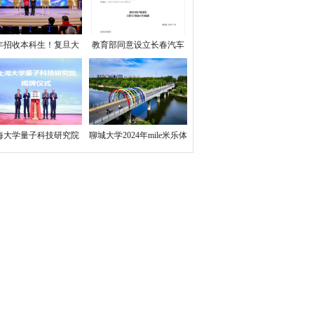
果！
年招收本科生！复旦大
教育部同意设立长春汽车
成立四大新工科创新学
职业技术大学
院
海大学量子科技研究院
聊城大学2024年mile米乐体
成立
育的人才招聘公告