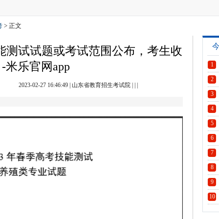
考
> 正文
技能测试试题或考试范围公布，考生收
-米乐官网app
1
2
2023-02-27 16:46:49
|
山东省教育招生考试院
| | |
3
4
5
6
7
8
9
10