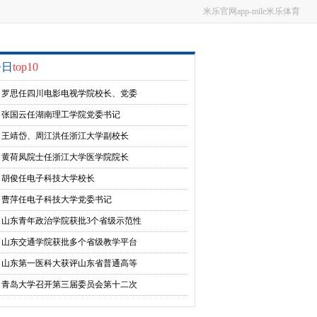
米乐官网app-mile米乐体育
今日
top10
罗思任四川电影电视学院校长、党委
副书记
张国云任湖南理工学院党委书记
王靖岱、周江洪任浙江大学副校长
黄荷凤院士任浙江大学医学院院长
胡俊任电子科技大学校长
曹萍任电子科技大学党委书记
山东青年政治学院获批3个省级示范性
实习基地和2个省级实验教学示范中心
山东交通学院获批多个省级教学平台
项目
山东第一医科大获评山东省普通高等
学校实验教学示范中心
青岛大学召开第三届委员会第十二次
全体会议暨2024年春季学期中层研讨