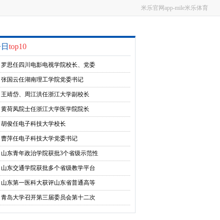
米乐官网app-mile米乐体育
今日
top10
罗思任四川电影电视学院校长、党委
副书记
张国云任湖南理工学院党委书记
王靖岱、周江洪任浙江大学副校长
黄荷凤院士任浙江大学医学院院长
胡俊任电子科技大学校长
曹萍任电子科技大学党委书记
山东青年政治学院获批3个省级示范性
实习基地和2个省级实验教学示范中心
山东交通学院获批多个省级教学平台
项目
山东第一医科大获评山东省普通高等
学校实验教学示范中心
青岛大学召开第三届委员会第十二次
全体会议暨2024年春季学期中层研讨