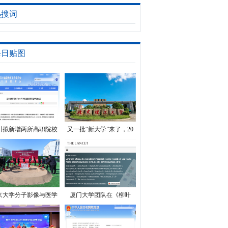
班
热搜词
每日贴图
川拟新增两所高职院校
又一批“新大学”来了，20
余所大学最快2024年招
生！
京大学分子影像与医学
厦门大学团队在《柳叶
疗探针创新平台启动建
刀》发表全球唯一戊肝疫
设
苗的10年有效性监测结