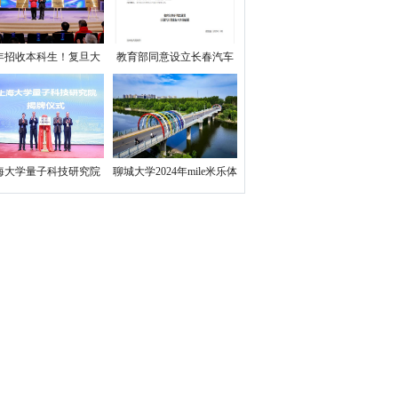
果！
年招收本科生！复旦大
教育部同意设立长春汽车
成立四大新工科创新学
职业技术大学
院
海大学量子科技研究院
聊城大学2024年mile米乐体
成立
育的人才招聘公告