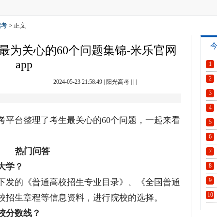
招考
> 正文
长最为关心的60个问题集锦-米乐官网
app
1
2
2024-05-23 21:58:49
|
阳光高考
| | |
3
4
考平台整理了考生最关心的60个问题，一起来看
5
6
热门问答
7
大学？
8
9
发的《普通高校招生专业目录》、《全国普通
10
校招生章程等信息资料，进行院校的选择。
校分数线？