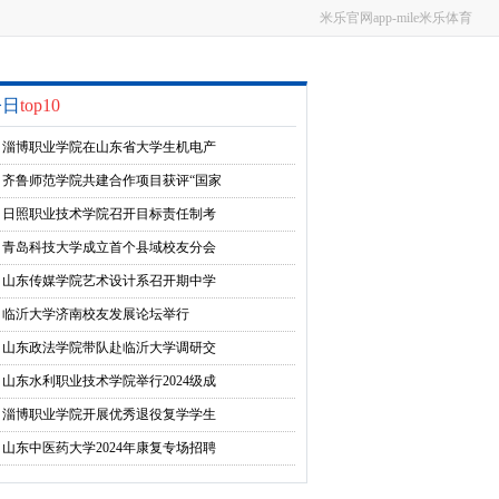
米乐官网app-mile米乐体育
今日
top10
淄博职业学院在山东省大学生机电产
品创新设计竞赛中获佳绩
齐鲁师范学院共建合作项目获评“国家
级科技小院”
日照职业技术学院召开目标责任制考
核工作研讨会
青岛科技大学成立首个县域校友分会
山东传媒学院艺术设计系召开期中学
生座谈会
临沂大学济南校友发展论坛举行
山东政法学院带队赴临沂大学调研交
流
山东水利职业技术学院举行2024级成
人高等学历教育开学典礼
淄博职业学院开展优秀退役复学学生
从军经历分享交流会
山东中医药大学2024年康复专场招聘
会举办