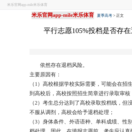
米乐官网app-mile米乐体育
米乐官网app-mile米乐体育
夏季高考
> 正文
平行志愿105%投档是否存在
依然存在退档风险。
主要原因有：
（1）高校根据学校实际需要，可能会在招
到高校后，高校按照招生简章进行录取审核
（2）考生总分达到了高校录取投档线，但
不服从调剂，高校会给予退档处理；
（3）身体条件、外语语种、单科成绩、性
档处理。因此，在填报志愿前，考生应认真