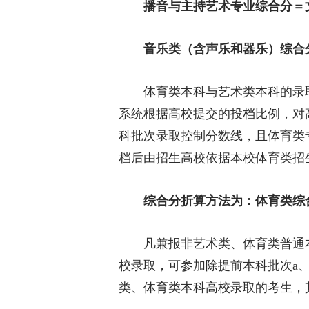
播音与主持艺术专业综合分＝文化总
音乐类（含声乐和器乐）综合分＝文
体育类本科与艺术类本科的录取
系统根据高校提交的投档比例，对
科批次录取控制分数线，且体育类
档后由招生高校依据本校体育类招
综合分折算方法为：体育类综合
凡兼报非艺术类、体育类普通本
校录取，可参加除提前本科批次a
类、体育类本科高校录取的考生，