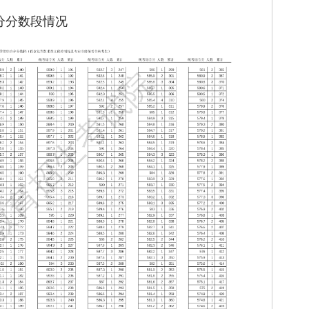
分分数段情况