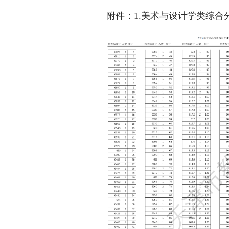
附件：1.美术与设计学类综合