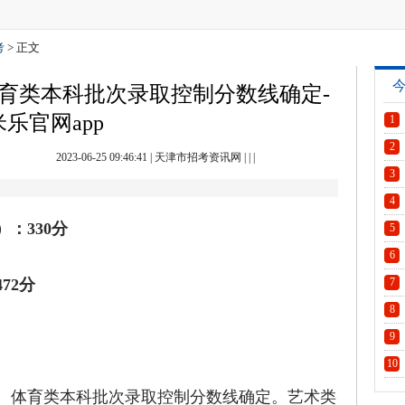
考
> 正文
育类本科批次录取控制分数线确定-
米乐官网app
1
2
2023-06-25 09:46:41
|
天津市招考资讯网
| | |
3
4
：330分
5
6
72分
7
8
9
10
、体育类本科批次录取控制分数线确定。艺术类