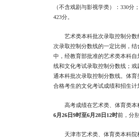
（不含戏剧与影视学类）：330分
423分。
艺术类本科批次录取控制分数线
次录取控制分数线的一定比例，结
中，经教育部批准的艺术类本科自
线和文化考试录取控制分数线；戏
通本科批次录取控制分数线。体育
合格考生的文化考试成绩和招生计
高考成绩在艺术类、体育类本科
6月26日9时至6月28日12时
前，分
天津市艺术类、体育类本科院校