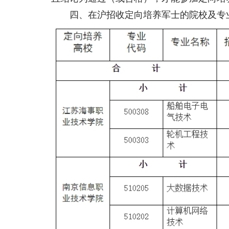
四、在沪招收定向培养军士的院校及专