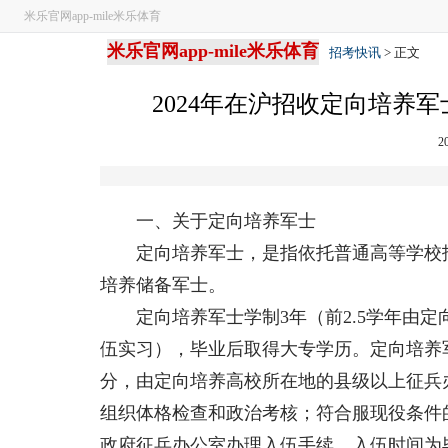
米乐官网app-mile米乐体育
米乐官网app-mile米乐体育
招考快讯
> 正文
2024年在沪招收定向培养军
2
一、关于定向培养军士
定向培养军士，是指依托普通高等学校招
培养储备军士。
定向培养军士学制3年（前2.5学年由定向
伍实习），毕业后取得大专学历。定向培养
分，由定向培养高校所在地的县级以上征兵
组织体格检查和政治考核；符合服现役条件
政府征兵办公室办理入伍手续，入伍时间为毕