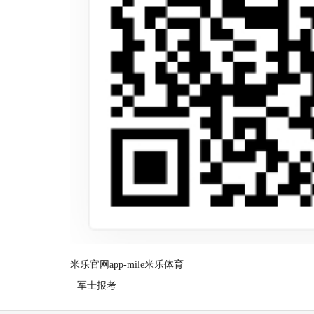
米乐官网app-mile米乐体育
军士报考