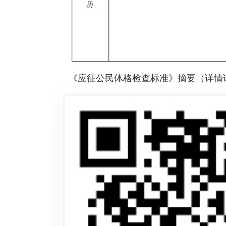
《应征公民体格检查标准》摘要（详情