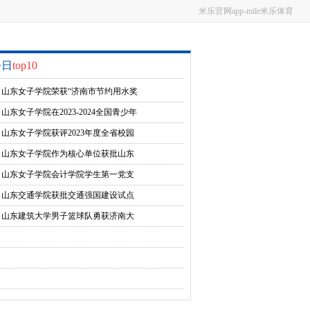
米乐官网app-mile米乐体育
今日
top10
山东女子学院荣获“济南市节约用水奖
励单位”一等奖
山东女子学院在2023-2024全国青少年
校园足球联赛大学女子组总决赛勇夺
山东女子学院获评2023年度全省校园
第五
安全工作突出集体
山东女子学院作为核心单位获批山东
省重点领域教学改革试点项目
山东女子学院会计学院学生第一党支
部入选全国党建工作样板支部培育单
山东交通学院获批交通强国建设试点
位
单位
​山东建筑大学男子篮球队勇获济南大
学生篮球联赛赛区冠军