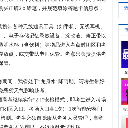
购买正牌2ｂ铅笔，并规范填涂答题卡信息点，
携带各种无线通讯工具（如手机、无线耳机、
）、电子存储记忆录放设备、涂改液、修正带以
透明水杯（含饮料）等物品进入考点封闭区和考
存放点，或交带队老师保管。考点只负责提供考
保管。
深
期间，我省处于“龙舟水”降雨期。请考生带好
免恶劣天气影响赴考。
考继续实行“2 1”安检模式，即考生进入考场
封闭区入口、考场入口各1次） 1次智能安检门
清
”检测。考生必须自觉服从考务人员管理，自觉
碍考务人员履职，不得扰乱考试秩序。