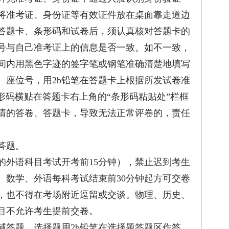
将准考证、身份证等有效证件放在桌面靠走道边
答题卡、条形码和试卷后，须认真核对答题卡的
号与自己准考证上的信息是否一致。如不一致，
间内用黑色字迹的签字笔或钢笔准确清楚地填写
、座位号，用2b铅笔在答题卡上根据所发试卷准
形码横贴在答题卡右上角的“条形码粘贴处”栏框
清的答卷、答题卡，导致无法正常评卷的，责任
答题。
外语科目考试开考前15分钟），禁止迟到考生
、数学、外语每科考试结束前30分钟起方可交卷
，也不得在考场附近逗留或交谈。物理、历史、
目不允许考生提前交卷。
答题。选择题用2b铅笔在选择题答题区作答，