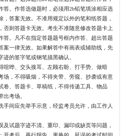
作答。作答选做题时，必须用2b铅笔填涂相应选
涂，答案无效。不准用规定以外的笔和纸答题，
，否则答题卡无效。考生不准随意修改答题卡上
作答。凡不在指定答题题号框内作答、超出答题
答案一律无效。如果解答中有画表或辅助线，先
字迹的签字笔或钢笔描黑确认。
喧哗、交头接耳、左顾右盼、打手势、做暗
考场，不得吸烟，不得夹带、旁窥、抄袭或有意
试卷、答题卡、草稿纸，不得传递工具、物品
带出考场。
手间应先举手示意，经监考员允许，由工作人
及试题字迹不清、重印、漏印或缺页等问题，
；开考后，再行报告、更换的，延误的考试时间