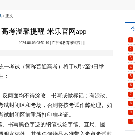
讯
> 正文
通高考温馨提醒-米乐官网app
1
2024-06-06 08:52:10
|
广东省教育考试院
| | |
2
3
一考试（简称普通高考）将于6月7至9日举
4
生：
5
6
7
反两面均不得涂改、书写或做标记；有涂改、
8
考试封闭区和考场，否则将按考试作弊处理。如
9
考试封闭区前重新打印准考证。
10
笔、书写黑色字迹的钢笔或签字笔、直尺、圆
透明水杯外，其他任何物品不准带入考点考试封