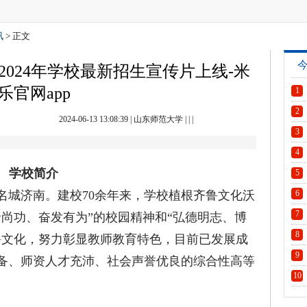
讯
> 正文
024年学校最新招生宣传片上线-米
乐官网app
1
2
2024-06-13 13:08:39
|
山东师范大学
| | |
3
4
学校简介
5
城济南。建校70余年来，学校植根齐鲁文化沃
6
7
尚功、奋发有为”的校园精神和“弘德明志、博
8
鲁文化，努力彰显教师教育特色，目前已发展成
9
备、师资人才充沛、社会声誉优良的综合性高等
10