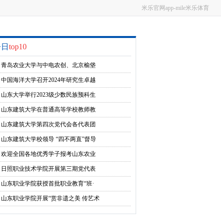
米乐官网app-mile米乐体育
今日
top10
青岛农业大学与中电农创、北京榆垡
镇召开科技合作推进会
中国海洋大学召开2024年研究生卓越
奖学金评审会
山东大学举行2023级少数民族预科生
结业典礼
山东建筑大学在普通高等学校教师教
学创新大赛中喜获佳绩
山东建筑大学第四次党代会各代表团
认真讨论“两委”工作报告
山东建筑大学校领导 “四不两直”督导
食品安全检查工作
欢迎全国各地优秀学子报考山东农业
大学
日照职业技术学院开展第三期党代表
工作室接待日活动
山东职业学院获授首批职业教育“班·
墨学院”
山东职业学院开展“赏非遗之美 传艺术
之光”非遗文化体验活动