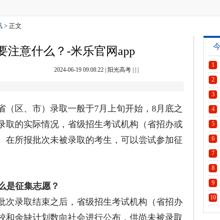
讯
> 正文
注意什么？-米乐官网app
1
2024-06-19 09:08:22
|
阳光高考
| | |
2
3
（区、市）录取一般于7月上旬开始，8月底之
4
录取的实际情况，省级招生考试机构（省招办或
5
。在所报批次未被录取的考生，可以尝试参加征
6
7
8
9
么是征集志愿？
10
次录取结束之后，省级招生考试机构（省招办
校和余缺计划数向社会进行公布，供尚未被录取