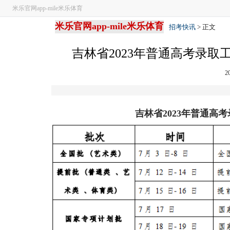
米乐官网app-mile米乐体育
米乐官网app-mile米乐体育
招考快讯
> 正文
吉林省2023年普通高考录取工
2
吉林省2023年普通高