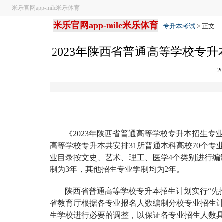
米乐官网app-mile米乐体育
米乐官网app-mile米乐体育
专升本考试
> 正文
2023年陕西省普通高等学校专升
2
《
2023
年陕西省普通高等学校专升本招生专
高等学校专升本共安排
31
所普通本科高校
70
个专
业目录按文史、艺术、理工、医学
4
个类别进行编
制为
3
年，其他招生专业学制均为
2
年。
陕西省普通高等学校专升本招生计划实行“先
省教育厅根据各专业报名人数编制分校专业招生
生学校进行必要的调整，以保证各专业招生人数