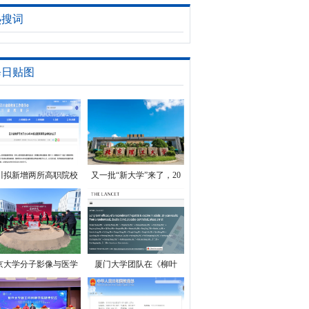
班
热搜词
每日贴图
川拟新增两所高职院校
又一批“新大学”来了，20
余所大学最快2024年招
生！
京大学分子影像与医学
厦门大学团队在《柳叶
疗探针创新平台启动建
刀》发表全球唯一戊肝疫
设
苗的10年有效性监测结