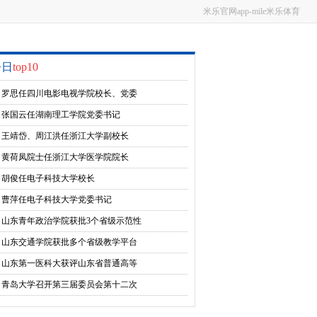
米乐官网app-mile米乐体育
今日
top10
罗思任四川电影电视学院校长、党委
副书记
张国云任湖南理工学院党委书记
王靖岱、周江洪任浙江大学副校长
黄荷凤院士任浙江大学医学院院长
胡俊任电子科技大学校长
曹萍任电子科技大学党委书记
山东青年政治学院获批3个省级示范性
实习基地和2个省级实验教学示范中心
山东交通学院获批多个省级教学平台
项目
山东第一医科大获评山东省普通高等
学校实验教学示范中心
青岛大学召开第三届委员会第十二次
全体会议暨2024年春季学期中层研讨