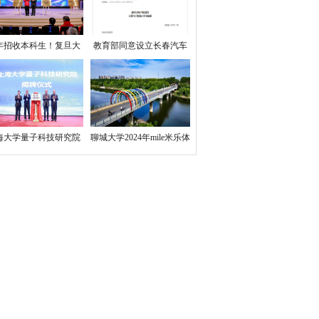
果！
年招收本科生！复旦大
教育部同意设立长春汽车
成立四大新工科创新学
职业技术大学
院
海大学量子科技研究院
聊城大学2024年mile米乐体
成立
育的人才招聘公告