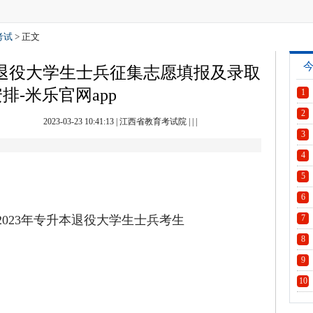
考试
> 正文
本退役大学生士兵征集志愿填报及录取
排-米乐官网app
1
2
2023-03-23 10:41:13
|
江西省教育考试院
| | |
3
4
5
6
23年专升本退役大学生士兵考生
7
8
9
10