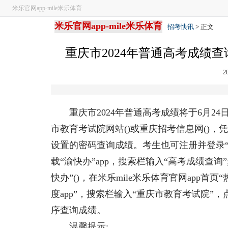
米乐官网app-mile米乐体育
米乐官网app-mile米乐体育
招考快讯
> 正文
重庆市2024年普通高考成绩查
2
重庆市2024年普通高考成绩将于6月24日
市教育考试院网站()或重庆招考信息网()，
设置的密码查询成绩。考生也可注册并登录
载“渝快办”app，搜索栏输入“高考成绩查询
快办”()，在米乐mile米乐体育官网app首
度app”，搜索栏输入“重庆市教育考试院”
序查询成绩。
温馨提示: