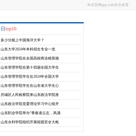
米乐官网app-mile米乐体育
今日
top10
多少分能上中国海洋大学？
山东大学2024年本科招生专业一览
山东管理学院在全国高校商业精英挑
战赛物流与供应链总决赛中获佳绩
山东管理学院在第十四届全国大学生
电子商务“三创赛”山东赛区喜获佳绩
山东管理学院学生在2024年全国大学
生英语竞赛中喜获佳绩
山东管理学院学生在山东省大学生心
理学应用技能大赛中荣获佳绩
历城区人民检察院来山东政法学院座
谈交流
山东政法学院党委理论学习中心组开
展集体学习
山东职业学院举办“青春凌云志，风涌
纸筝起”diy风筝主题活动
山东水利学院组织开展校园安全大检
查