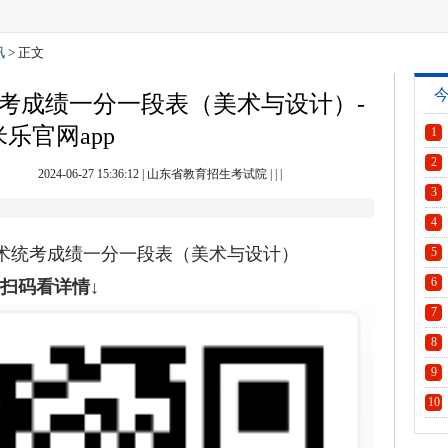
讯
> 正文
统考成绩一分一段表（美术与设计）-
米乐官网app
1
2
2024-06-27 15:36:12
|
山东省教育招生考试院
| | |
3
4
艺术统考成绩一分一段表（美术与设计）
5
6
扫码看详情↓
7
8
9
10