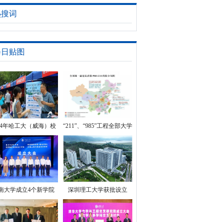
热搜词
每日贴图
024年哈工大（威海）校
“211”、“985”工程全部大学
开放日暨高校招生咨询
名单，看看你的目标在哪
会举行
里？
南大学成立4个新学院
深圳理工大学获批设立