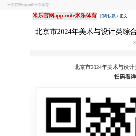
米乐官网app-mile米乐体育
米乐官网app-mile米乐体育
招考快讯
> 正文
北京市2024年美术与设计类综合
2
北京市2024年美术与设
扫码看详