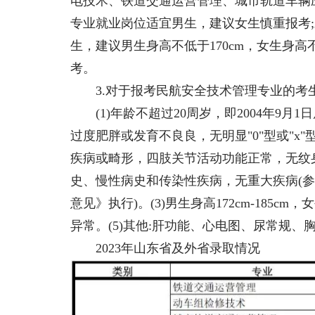
电技术、铁道交通运营管理、城市轨道车辆
专业就业岗位适宜男生，建议女生慎重报考
生，建议男生身高不低于170cm，女生身高
考。
3.对于报考民航安全技术管理专业的考生
(1)年龄不超过20周岁，即2004年9月1
过度肥胖或发育不良良，无明显"0"型或"x
疾病或畸形，四肢关节活动功能正常，无纹
史、慢性病史和传染性疾病，无重大疾病(
意见》执行)。(3)男生身高172cm-185cm，女生
异常。(5)其他:肝功能、心电图、尿常规
2023年山东省及外省录取情况